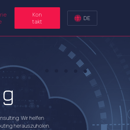
rie
Kon
DE
e
takt
ng
sulting. Wir helfen
uting herauszuholen.