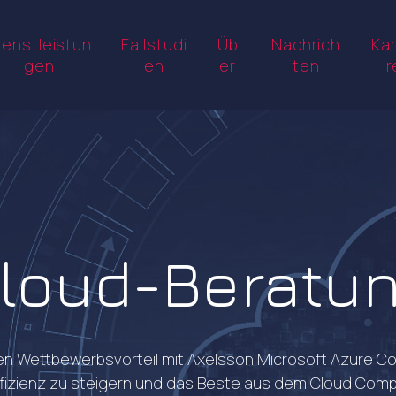
ienstleistun
Fallstudi
Üb
Nachrich
Kar
gen
en
er
ten
r
loud-Beratu
en Wettbewerbsvorteil mit Axelsson Microsoft Azure Con
ffizienz zu steigern und das Beste aus dem Cloud Comp