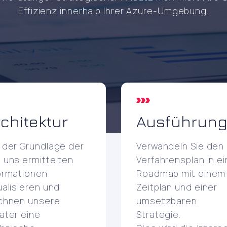
Effizienz innerhalb Ihrer Azure-Umgebung.
chitektur
Ausführun
 der Grundlage der
Verwandeln Sie den
 uns ermittelten
Verfahrensplan in e
ormationen
Roadmap mit einem
ualisieren und
Zeitplan und einer
chnen unsere
umsetzbaren
ater eine
Strategie.