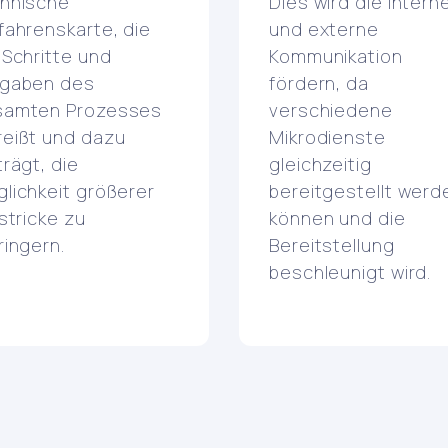
hnische
Dies wird die intern
fahrenskarte, die
und externe
 Schritte und
Kommunikation
fgaben des
fördern, da
samten Prozesses
verschiedene
eißt und dazu
Mikrodienste
trägt, die
gleichzeitig
lichkeit größerer
bereitgestellt werd
lstricke zu
können und die
ringern.
Bereitstellung
beschleunigt wird.