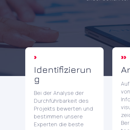
Identifizierun
Ar
g
Auf
von
Bei der Analyse der
Inf
Durchführbarkeit des
vis
Projekts bewerten und
zei
bestimmen unsere
Ber
Experten die beste