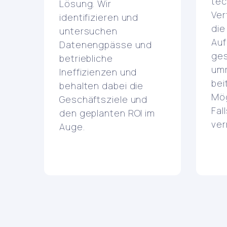
tec
Lösung. Wir
Ver
identifizieren und
die
untersuchen
Au
Datenengpässe und
ge
betriebliche
umr
Ineffizienzen und
bei
behalten dabei die
Mög
Geschäftsziele und
Fal
den geplanten ROI im
ver
Auge.