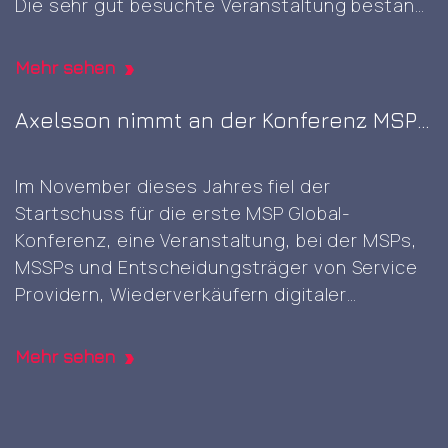
Die sehr gut besuchte Veranstaltung bestand
root
aus acht zusammenhängenden
CA
Ausstellungen, die am selben
generation
Mehr sehen
Veranstaltungsort stattfanden und sich
jeweils auf verschiedene Bereiche
Axelsson nimmt an der Konferenz MSP
konzentrierten, nämlich KI & Big Data,
Global 2023 auf dem Nürburgring teil
Cybersicherheit & Cloud, Rechenzentren,
Im November dieses Jahres fiel der
Axelsson
digitale
…
Startschuss für die erste MSP Global-
at
Konferenz, eine Veranstaltung, bei der MSPs,
TechEx
MSSPs und Entscheidungsträger von Service
2024
Providern, Wiederverkäufern digitaler
in
Dienstleistungen und unabhängigen
Amsterdam
Softwareanbietern zusammenkamen, um
Mehr sehen
Kontakte zu knüpfen, Wissen auszutauschen,
Tipps und Einblicke in Verkaufs- und
Geschäftsentwicklungsstrategien zu erhalten