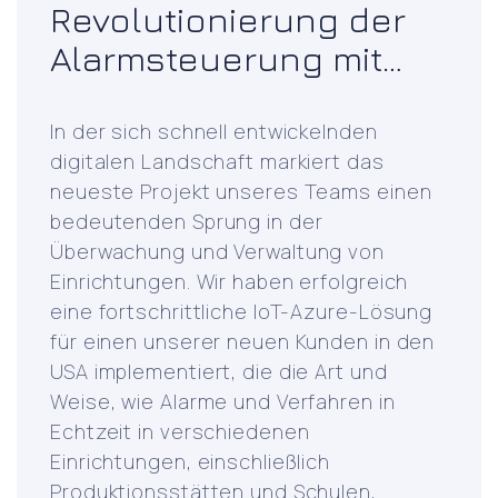
Revolutionierung der
Alarmsteuerung mit
Azure IoT & LoRaWAN -
Axelsson liefert
In der sich schnell entwickelnden
digitalen Landschaft markiert das
Lösung für die
neueste Projekt unseres Teams einen
Fernverwaltung von
bedeutenden Sprung in der
Alarmanlagen
Überwachung und Verwaltung von
Einrichtungen. Wir haben erfolgreich
eine fortschrittliche IoT-Azure-Lösung
für einen unserer neuen Kunden in den
USA implementiert, die die Art und
Weise, wie Alarme und Verfahren in
Echtzeit in verschiedenen
Einrichtungen, einschließlich
Produktionsstätten und Schulen,