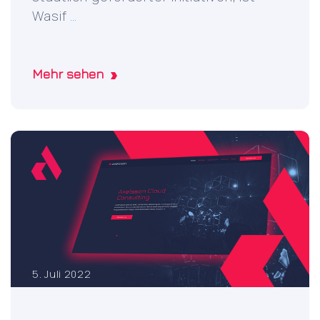
Welcoming
Wasif
…
Muhammad
Wasif
Khan
Mehr sehen
to
Axelsson
Consulting
team
5. Juli 2022