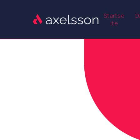
Startse
D
ite