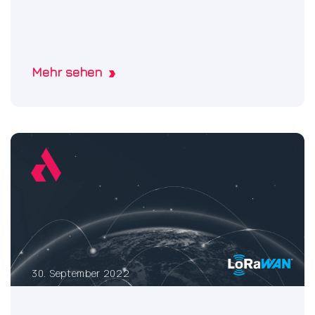
zing
Bharti
to Axelsson
Consulting
Team
Mehr sehen
30. September 2022