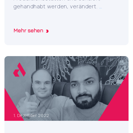
Revolutioni
gehandhabt werden, verändert.
…
Alarm
Control
with
Mehr sehen
Azure
IoT
&
LoRaWAN
–
Axelsson
Delivers
Solution
for
Remote
1. Dezember 2022
Facility
Alarm