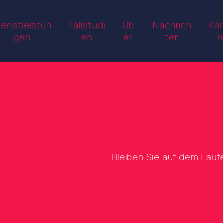
ienstleistun
Fallstudi
Üb
Nachrich
Kar
gen
en
er
ten
r
Bleiben Sie auf dem Lau