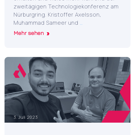
zweitägigen Technologiekonferenz am
Nürburgring. Kristoffer Axelsson,
Axelsson
Muhammad Sameer und
…
attends
Mehr sehen
MSP
Global
2023
conference
at
Nürburgring
3. Juli 2023