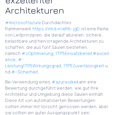
Architekturen
#microsoftazure
Durchdachtes
Rahmenwerk
https://lnkd.in/eR6-jgD
ist eine Reihe
von Leitprinzipien, die darauf abzielen, sichere,
belastbare und hervorragende Architekturen zu
schaffen, die aus fünf Säulen bestehen,
nämlich
#cOptimierung
,
1TP5Einsatzbereit
#excell
ence
,
#-
Leistung
1TP5Wirkungsgrad
,
1TP5Zuverlässigkeit
u
nd
#-Sicherheit
.
Bei Verwendung eines
#azurwolke
kann eine
Bewertung durchgeführt werden, wie gut Ihre
Architektur und Umgebung diese Säulen einhält.
Diese Art von automatisierten Bewertungen
sollten immer mit Vorsicht genossen werden, aber
sie sollten ein guter Ausgangspunkt sein.