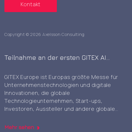
Kontakt
Copyright © 2026 Axelsson Consulting
Teilnahme an der ersten GITEX AI
Europe Messe in Berlin
GITEX Europe ist Europas größte Messe für
Unternehmenstechnologien und digitale
Innovationen, die globale
Technologieunternehmen, Start-ups,
Investoren, Aussteller und andere globale
Akteure zusammenbringt, um KI-, Cloud-,
Cybersicherheits- und digitale Technologien
Mehr sehen