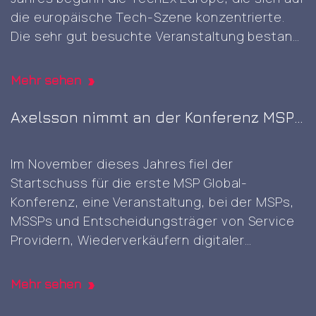
self-
die europäische Tech-Szene konzentrierte.
signed
Die sehr gut besuchte Veranstaltung bestand
root
aus acht zusammenhängenden
CA
Ausstellungen, die am selben
generation
Mehr sehen
Veranstaltungsort stattfanden und sich
jeweils auf verschiedene Bereiche
Axelsson nimmt an der Konferenz MSP
konzentrierten, nämlich KI & Big Data,
Global 2023 auf dem Nürburgring teil
Cybersicherheit & Cloud, Rechenzentren,
Im November dieses Jahres fiel der
Axelsson
digitale
…
Startschuss für die erste MSP Global-
at
Konferenz, eine Veranstaltung, bei der MSPs,
TechEx
MSSPs und Entscheidungsträger von Service
2024
Providern, Wiederverkäufern digitaler
in
Dienstleistungen und unabhängigen
Amsterdam
Softwareanbietern zusammenkamen, um
Mehr sehen
Kontakte zu knüpfen, Wissen auszutauschen,