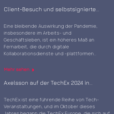
der nächsten Generation zu präsentieren und
voranzutreiben. Es war die erste GITEX-Messe
Client-Besuch und selbstsignierte
in Europa. Es war großartig, diese gut geplante
Root-CA-Generierung
und durchgeführte Veranstaltung mit einer
Eine bleibende Auswirkung der Pandemie,
Attending
Vielzahl von innovativen
…
insbesondere im Arbeits- und
the
Geschäftsleben, ist ein höheres Maß an
first
Fernarbeit, die durch digitale
GITEX
Kollaborationsdienste und -plattformen
AI
ermöglicht wird. Dennoch kann die
Europe
gelegentliche physische Anwesenheit von
expo
Mehr sehen
Angesicht zu Angesicht vorteilhaft sein und
in
ist etwas, das sich in digitalen Bereichen nicht
Axelsson auf der TechEx 2024 in
Berlin
so leicht reproduzieren lässt, und es war
Amsterdam
Client
großartig
…
TechEx ist eine führende Reihe von Tech-
visit
Veranstaltungen, und im Oktober dieses
and
Jahres begann die TechEx Europe, die sich auf