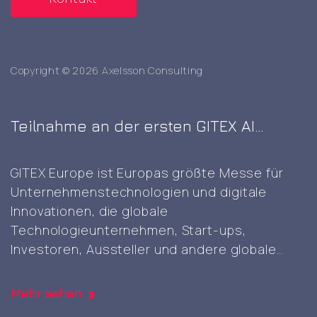
Copyright © 2026 Axelsson Consulting
Teilnahme an der ersten GITEX AI
Europe Messe in Berlin
GITEX Europe ist Europas größte Messe für
Unternehmenstechnologien und digitale
Innovationen, die globale
Technologieunternehmen, Start-ups,
Investoren, Aussteller und andere globale
Akteure zusammenbringt, um KI-, Cloud-,
Cybersicherheits- und digitale Technologien
Mehr sehen
der nächsten Generation zu präsentieren und