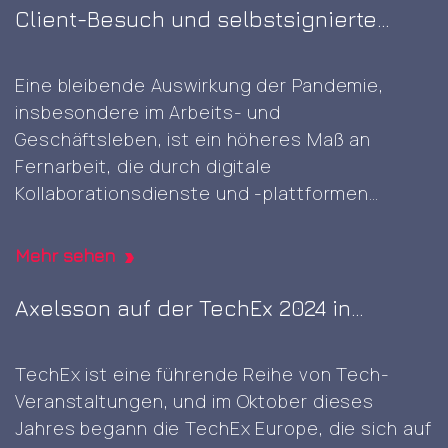
voranzutreiben. Es war die erste GITEX-Messe
Client-Besuch und selbstsignierte
in Europa. Es war großartig, diese gut geplante
Root-CA-Generierung
und durchgeführte Veranstaltung mit einer
Eine bleibende Auswirkung der Pandemie,
Attending
Vielzahl von innovativen
…
insbesondere im Arbeits- und
the
Geschäftsleben, ist ein höheres Maß an
first
Fernarbeit, die durch digitale
GITEX
Kollaborationsdienste und -plattformen
AI
ermöglicht wird. Dennoch kann die
Europe
gelegentliche physische Anwesenheit von
expo
Mehr sehen
Angesicht zu Angesicht vorteilhaft sein und
in
ist etwas, das sich in digitalen Bereichen nicht
Axelsson auf der TechEx 2024 in
Berlin
so leicht reproduzieren lässt, und es war
Amsterdam
Client
großartig
…
TechEx ist eine führende Reihe von Tech-
visit
Veranstaltungen, und im Oktober dieses
and
Jahres begann die TechEx Europe, die sich auf
self-