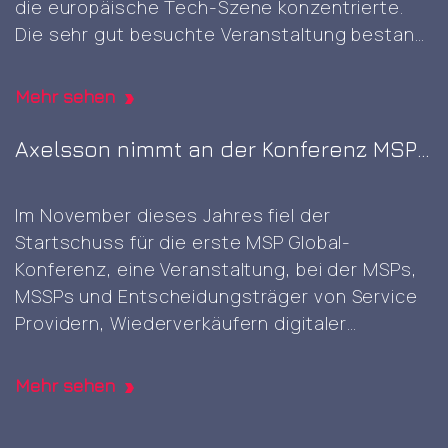
die europäische Tech-Szene konzentrierte.
signed
Die sehr gut besuchte Veranstaltung bestand
root
aus acht zusammenhängenden
CA
Ausstellungen, die am selben
generation
Mehr sehen
Veranstaltungsort stattfanden und sich
jeweils auf verschiedene Bereiche
Axelsson nimmt an der Konferenz MSP
konzentrierten, nämlich KI & Big Data,
Global 2023 auf dem Nürburgring teil
Cybersicherheit & Cloud, Rechenzentren,
Im November dieses Jahres fiel der
Axelsson
digitale
…
Startschuss für die erste MSP Global-
at
Konferenz, eine Veranstaltung, bei der MSPs,
TechEx
MSSPs und Entscheidungsträger von Service
2024
Providern, Wiederverkäufern digitaler
in
Dienstleistungen und unabhängigen
Amsterdam
Softwareanbietern zusammenkamen, um
Mehr sehen
Kontakte zu knüpfen, Wissen auszutauschen,
Tipps und Einblicke in Verkaufs- und