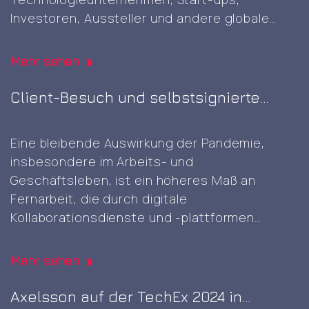
Investoren, Aussteller und andere globale
Akteure zusammenbringt, um KI-, Cloud-,
Cybersicherheits- und digitale Technologien
Mehr sehen
der nächsten Generation zu präsentieren und
voranzutreiben. Es war die erste GITEX-Messe
Client-Besuch und selbstsignierte
in Europa. Es war großartig, diese gut geplante
Root-CA-Generierung
und durchgeführte Veranstaltung mit einer
Eine bleibende Auswirkung der Pandemie,
Attending
Vielzahl von innovativen
…
insbesondere im Arbeits- und
the
Geschäftsleben, ist ein höheres Maß an
first
Fernarbeit, die durch digitale
GITEX
Kollaborationsdienste und -plattformen
AI
ermöglicht wird. Dennoch kann die
Europe
gelegentliche physische Anwesenheit von
expo
Mehr sehen
Angesicht zu Angesicht vorteilhaft sein und
in
ist etwas, das sich in digitalen Bereichen nicht
Axelsson auf der TechEx 2024 in
Berlin