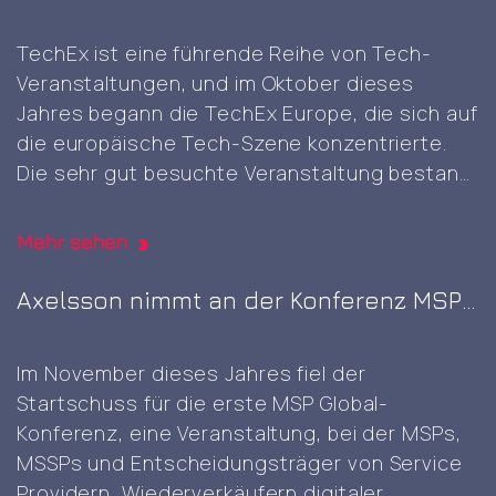
so leicht reproduzieren lässt, und es war
Amsterdam
Client
großartig
…
TechEx ist eine führende Reihe von Tech-
visit
Veranstaltungen, und im Oktober dieses
and
Jahres begann die TechEx Europe, die sich auf
self-
die europäische Tech-Szene konzentrierte.
signed
Die sehr gut besuchte Veranstaltung bestand
root
aus acht zusammenhängenden
CA
Ausstellungen, die am selben
generation
Mehr sehen
Veranstaltungsort stattfanden und sich
jeweils auf verschiedene Bereiche
Axelsson nimmt an der Konferenz MSP
konzentrierten, nämlich KI & Big Data,
Global 2023 auf dem Nürburgring teil
Cybersicherheit & Cloud, Rechenzentren,
Im November dieses Jahres fiel der
Axelsson
digitale
…
Startschuss für die erste MSP Global-
at
Konferenz, eine Veranstaltung, bei der MSPs,
TechEx
MSSPs und Entscheidungsträger von Service
2024
Providern, Wiederverkäufern digitaler