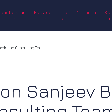
ienstleistun
Fallstudi
Üb
Nachrich
Kar
gen
en
er
ten
r
Axelsson Consulting Team
on Sanjeev Bh
nsulting Tea