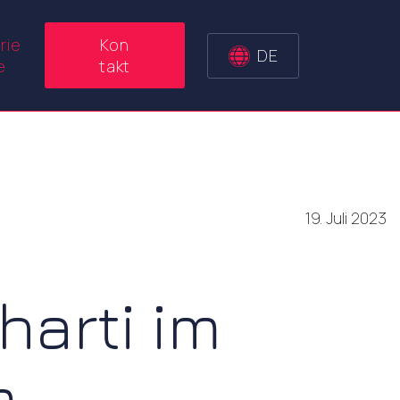
rie
Kon
DE
e
takt
19. Juli 2023
arti im
m