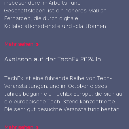
insbesondere im Arbeits- und
the
Geschäftsleben, ist ein höheres Maß an
first
Fernarbeit, die durch digitale
GITEX
Kollaborationsdienste und -plattformen
AI
ermöglicht wird. Dennoch kann die
Europe
gelegentliche physische Anwesenheit von
expo
Mehr sehen
Angesicht zu Angesicht vorteilhaft sein und
in
ist etwas, das sich in digitalen Bereichen nicht
Axelsson auf der TechEx 2024 in
Berlin
so leicht reproduzieren lässt, und es war
Amsterdam
Client
großartig
…
TechEx ist eine führende Reihe von Tech-
visit
Veranstaltungen, und im Oktober dieses
and
Jahres begann die TechEx Europe, die sich auf
self-
die europäische Tech-Szene konzentrierte.
signed
Die sehr gut besuchte Veranstaltung bestand
root
aus acht zusammenhängenden
CA
Ausstellungen, die am selben
generation
Mehr sehen