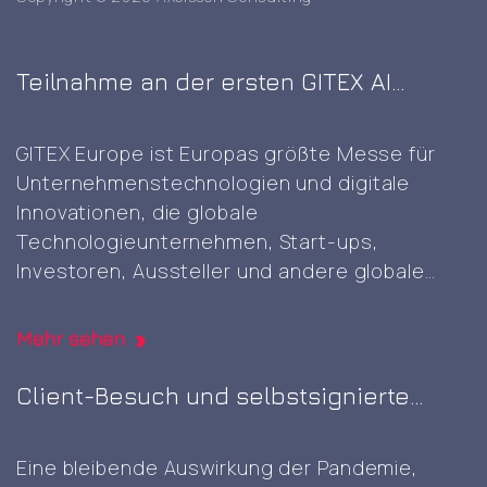
Teilnahme an der ersten GITEX AI
Europe Messe in Berlin
GITEX Europe ist Europas größte Messe für
Unternehmenstechnologien und digitale
Innovationen, die globale
Technologieunternehmen, Start-ups,
Investoren, Aussteller und andere globale
Akteure zusammenbringt, um KI-, Cloud-,
Cybersicherheits- und digitale Technologien
Mehr sehen
der nächsten Generation zu präsentieren und
voranzutreiben. Es war die erste GITEX-Messe
Client-Besuch und selbstsignierte
in Europa. Es war großartig, diese gut geplante
Root-CA-Generierung
und durchgeführte Veranstaltung mit einer
Eine bleibende Auswirkung der Pandemie,
Attending
Vielzahl von innovativen
…