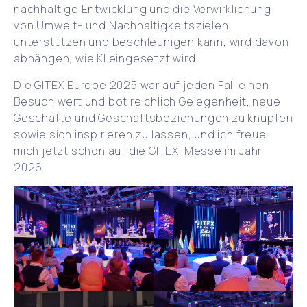
nachhaltige Entwicklung und die Verwirklichung
von Umwelt- und Nachhaltigkeitszielen
unterstützen und beschleunigen kann, wird davon
abhängen, wie KI eingesetzt wird.
Die GITEX Europe 2025 war auf jeden Fall einen
Besuch wert und bot reichlich Gelegenheit, neue
Geschäfte und Geschäftsbeziehungen zu knüpfen
sowie sich inspirieren zu lassen, und ich freue
mich jetzt schon auf die GITEX-Messe im Jahr
2026.